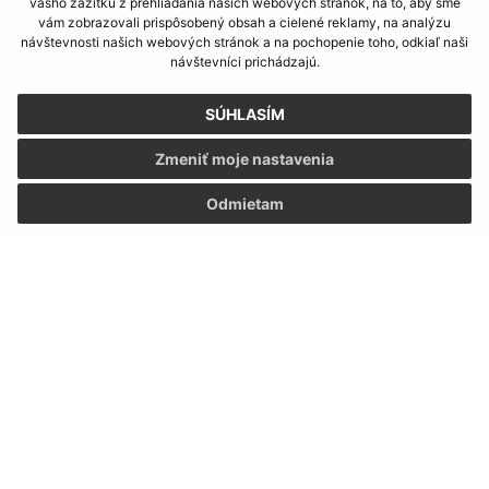
vášho zážitku z prehliadania našich webových stránok, na to, aby sme
vám zobrazovali prispôsobený obsah a cielené reklamy, na analýzu
návštevnosti našich webových stránok a na pochopenie toho, odkiaľ naši
návštevníci prichádzajú.
SÚHLASÍM
Informácie o stránke:
Zmeniť moje nastavenia
Vyhlásenie o prístupnosti
Odmietam
Autorské práva
Ochrana osobných údajov
Navigácia:
Vytlačiť aktuálnu stránku
Mapa stránok
Cookies
Rýchle odkazy:
Naša obec