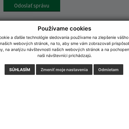
Google reCaptcha Response
Odoslať správu
Používame cookies
okie a ďalšie technológie sledovania používame na zlepšenie vášho
 našich webových stránok, na to, aby sme vám zobrazovali prispôs
my, na analýzu návštevnosti našich webových stránok a na pochopeni
naši návštevníci prichádzajú.
SÚHLASÍM
Zmeniť moje nastavenia
Odmietam