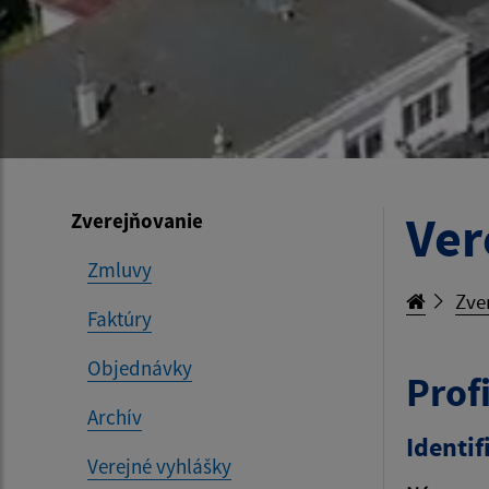
Ver
Zverejňovanie
Zmluvy
Zve
Faktúry
Objednávky
Prof
Archív
Identif
Verejné vyhlášky