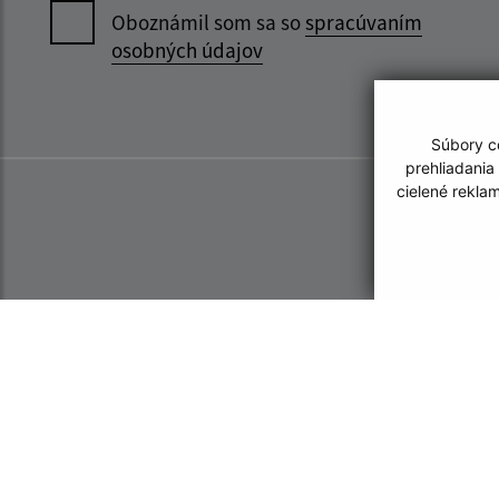
Oboznámil som sa so
spracúvaním
osobných údajov
Súbory co
prehliadania
cielené rekla