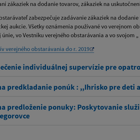
ní zákaziek na dodanie tovarov, zákaziek na uskutočnen
bstarávateľ zabezpečuje zadávanie zákaziek na dodanie t
ckej aukcie. Všetky oznámenia používané vo verejnom o
 únie, vo Vestníku verejného obstarávania a vo svojom „ 
ív verejného obstarávania do r. 2019
čenie individuálnej supervízie pre opatro
a predkladanie ponúk : ,,Ihrisko pre deti 
na predloženie ponuky: Poskytovanie slu
regorovce