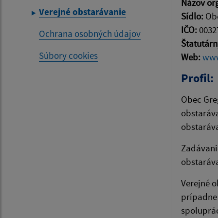
Názov org
Verejné obstarávanie
Sídlo:
Obe
IČO:
0032
Ochrana osobných údajov
Štatutár
Súbory cookies
Web:
www
Profil:
Obec Greg
obstaráva
obstaráva
Zadávanie
obstaráv
Verejné 
prípadne
spoluprác