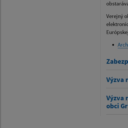
obstaráva
Verejný o
elektroni
Európskej
Arch
Zabezpe
Výzva n
Výzva 
obci G