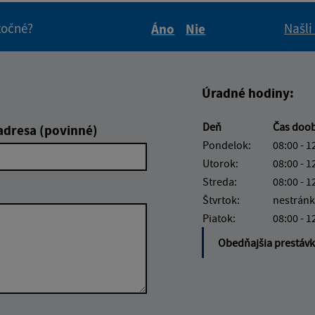
itočné?
Našli
Áno
Nie
Boli tieto informácie pre 
Boli tieto informáci
Úradné hodiny:
Deň
Čas doo
adresa (povinné)
Pondelok:
08:00 - 1
Utorok:
08:00 - 1
Streda:
08:00 - 1
Štvrtok:
nestránk
Piatok:
08:00 - 1
Obedňajšia prestáv