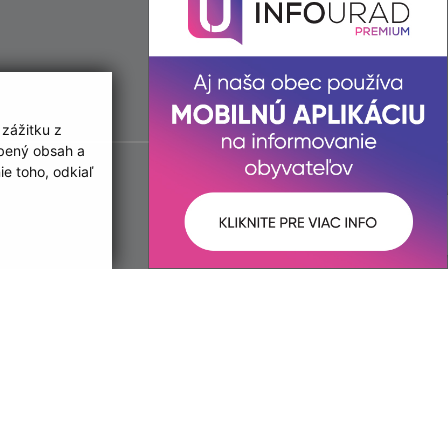
 zážitku z
obený obsah a
e toho, odkiaľ