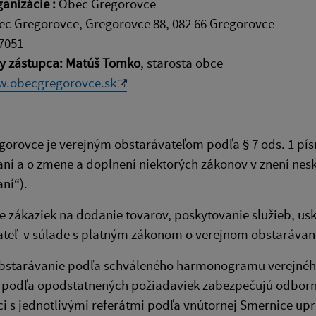
anizácie :
Obec Gregorovce
c Gregorovce, Gregorovce 88, 082 66 Gregorovce
7051
ny zástupca: Matúš Tomko
, starosta obce
.obecgregorovce.sk
orovce je verejným obstarávateľom podľa § 7 ods. 1 pís
ní a o zmene a doplnení niektorých zákonov v znení nesk
ní“).
 zákaziek na dodanie tovarov, poskytovanie služieb, usk
ateľ v súlade s platným zákonom o verejnom obstarávan
obstarávanie podľa schváleného harmonogramu verejného
 podľa opodstatnených požiadaviek zabezpečujú odborne
i s jednotlivými referátmi podľa vnútornej Smernice up