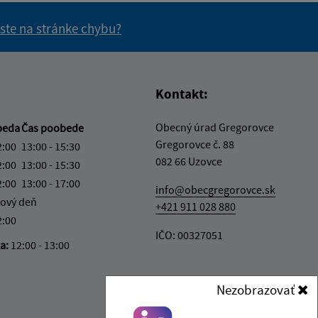
 ste na stránke chybu?
vás užitočné?
e pre vás užitočné?
Kontakt:
Obecný úrad Gregorovce
beda
Čas poobede
Gregorovce č. 88
2:00
13:00 - 15:30
082 66 Uzovce
2:00
13:00 - 15:30
2:00
13:00 - 17:00
info@obecgregorovce.sk
ový deň
+421 911 028 880
2:00
IČO: 00327051
ka:
12:00 - 13:00
Nezobrazovať