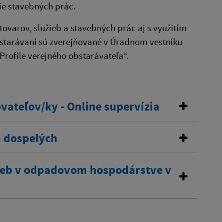
ie stavebných prác.
ovarov, služieb a stavebných prác aj s využitím
bstarávaní sú zverejňované v Úradnom vestníku
Profile verejného obstarávateľa“.
vateľov/ky - Online supervízia
a dospelých
žieb v odpadovom hospodárstve v