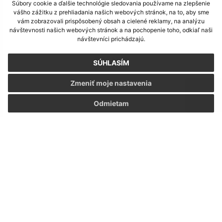
Nedeľa, 9. august 2026
Súbory cookie a ďalšie technológie sledovania používame na zlepšenie
vášho zážitku z prehliadania našich webových stránok, na to, aby sme
vám zobrazovali prispôsobený obsah a cielené reklamy, na analýzu
Meniny má Ľubomíra
návštevnosti našich webových stránok a na pochopenie toho, odkiaľ naši
návštevníci prichádzajú.
POČASIE
SÚHLASÍM
Zmeniť moje nastavenia
Odmietam
ENVIPAK