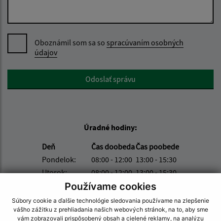
Oboznámil som sa so
spracúvaním osobných
údajov
Google reCaptcha Response
Odoslať správu
Úradné hodiny:
Deň
Čas doobeda
Čas poobede
Pondelok:
08:00 - 12:00
13:00 - 15:30
Utorok:
08:00 - 12:00
13:00 - 15:30
Streda:
08:00 - 12:00
13:00 - 17:00
Používame cookies
Štvrtok:
nestránkový deň
Súbory cookie a ďalšie technológie sledovania používame na zlepšenie
Piatok:
08:00 - 12:00
vášho zážitku z prehliadania našich webových stránok, na to, aby sme
vám zobrazovali prispôsobený obsah a cielené reklamy, na analýzu