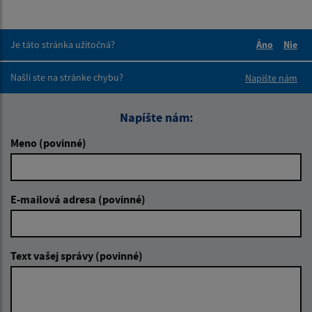
Je táto stránka užitočná?
Áno
Nie
Boli tieto 
Boli 
Našli ste na stránke chybu?
Napíšte nám
Napíšte nám:
Meno (povinné)
E-mailová adresa (povinné)
Text vašej správy (povinné)