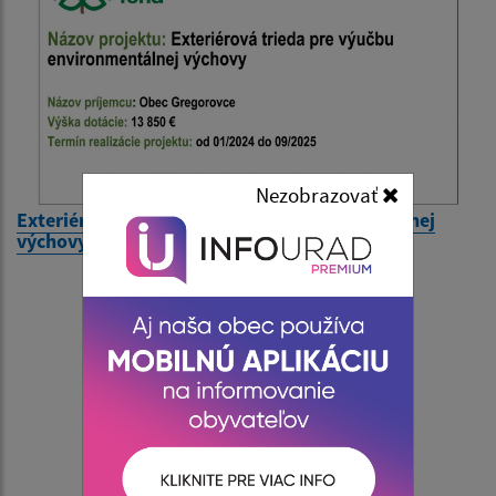
Nezobrazovať
Exteriérová trieda pre výučbu environmentálnej
výchovy