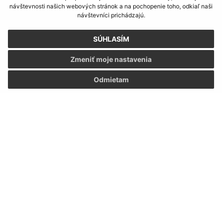
Obedňajšia prestávka:
12:00 - 13:00
návštevnosti našich webových stránok a na pochopenie toho, odkiaľ naši
návštevníci prichádzajú.
SÚHLASÍM
Kontakt:
Obecný úrad Gregorovce
Zmeniť moje nastavenia
Gregorovce č. 88
Odmietam
082 66 Uzovce
info@obecgregorovce.sk
+421 911 028 880
IČO: 00327051