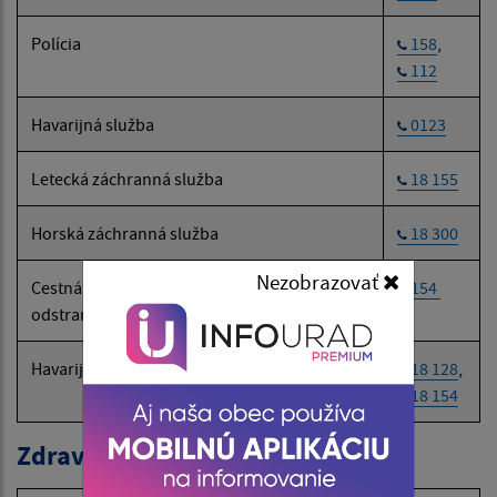
Polícia
158
,
112
Havarijná služba
0123
Letecká záchranná služba
18 155
Horská záchranná služba
18 300
Nezobrazovať
Cestná záchranná služba (SČK):
154
odstraňovanie následkov dopravných nehôd
Havarijná a núdzová služba pre motoristov
18 128
,
18 154
Zdravotné poisťovne