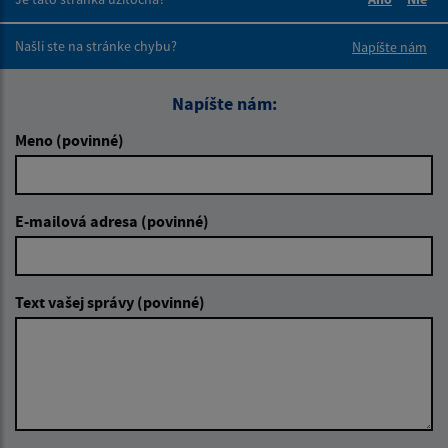
Boli tieto 
Boli 
Našli ste na stránke chybu?
Napíšte nám
Napíšte nám:
Meno (povinné)
E-mailová adresa (povinné)
Text vašej správy (povinné)