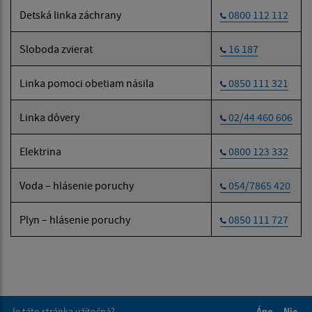
Detská linka záchrany
0800 112 112
Sloboda zvierat
16 187
Linka pomoci obetiam násila
0850 111 321
Linka dôvery
02/44 460 606
Elektrina
0800 123 332
Voda – hlásenie poruchy
054/7865 420
Plyn – hlásenie poruchy
0850 111 727
Je táto stránka užitočná?
Áno
Nie