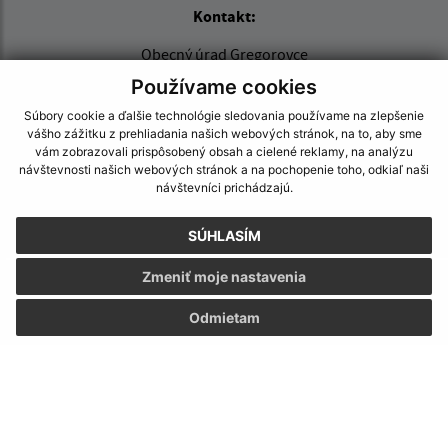
Kontakt:
Obecný úrad Gregorovce
Gregorovce č. 88
Používame cookies
082 66 Uzovce
Súbory cookie a ďalšie technológie sledovania používame na zlepšenie
vášho zážitku z prehliadania našich webových stránok, na to, aby sme
info@obecgregorovce.sk
vám zobrazovali prispôsobený obsah a cielené reklamy, na analýzu
+421 911 028 880
návštevnosti našich webových stránok a na pochopenie toho, odkiaľ naši
návštevníci prichádzajú.
IČO: 00327051
SÚHLASÍM
Zmeniť moje nastavenia
Odmietam