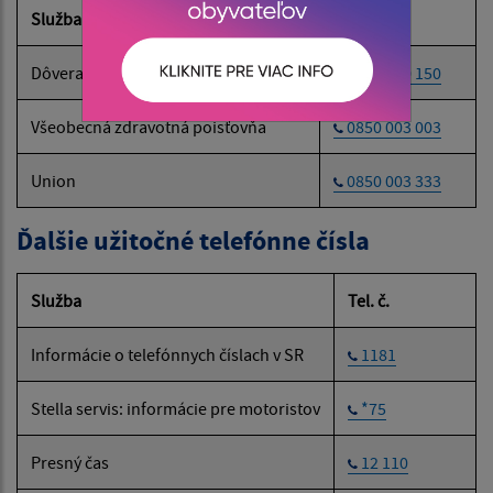
Služba
Tel. č.
Dôvera
0800 150 150
Všeobecná zdravotná poisťovňa
0850 003 003
Union
0850 003 333
Ďalšie užitočné telefónne čísla
Služba
Tel. č.
Informácie o telefónnych číslach v SR
1181
Stella servis: informácie pre motoristov
*75
Presný čas
12 110