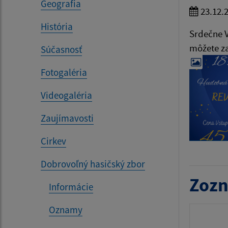
Geografia
23.12.
História
Srdečne V
môžete za
Súčasnosť
Fotogaléria
Videogaléria
Zaujímavosti
Cirkev
Dobrovoľný hasičský zbor
Zozn
Informácie
Oznamy