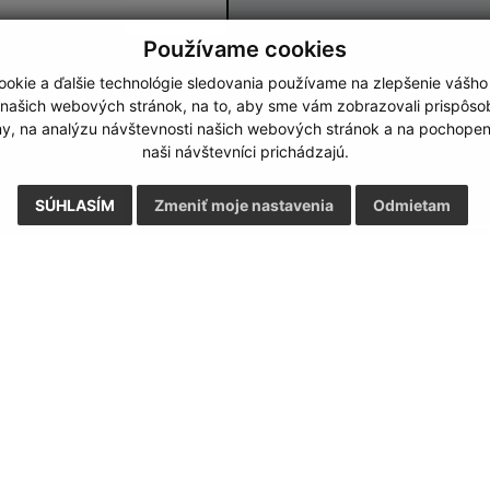
Používame cookies
Google reCaptcha Response
okie a ďalšie technológie sledovania používame na zlepšenie vášho
Odoslať správu
 našich webových stránok, na to, aby sme vám zobrazovali prispôs
my, na analýzu návštevnosti našich webových stránok a na pochopeni
naši návštevníci prichádzajú.
SÚHLASÍM
Zmeniť moje nastavenia
Odmietam