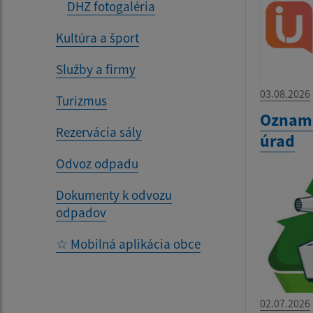
DHZ fotogaléria
Kultúra a šport
Služby a firmy
03.08.2026
Turizmus
Oznam 
Rezervácia sály
úrad
Odvoz odpadu
Dokumenty k odvozu
odpadov
☆ Mobilná aplikácia obce
02.07.2026