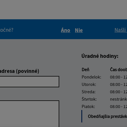
itočné?
Našli
Áno
Nie
Boli tieto informácie pre 
Boli tieto informáci
Úradné hodiny:
Deň
Čas doo
adresa (povinné)
Pondelok:
08:00 - 1
Utorok:
08:00 - 1
Streda:
08:00 - 1
Štvrtok:
nestránk
Piatok:
08:00 - 1
Obedňajšia prestáv