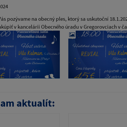
2024
ás pozývame na obecný ples, ktorý sa uskutoční 18.1.202
kúpiť v kancelárii Obecného úradu v Gregorovciach v ča
am aktualít: