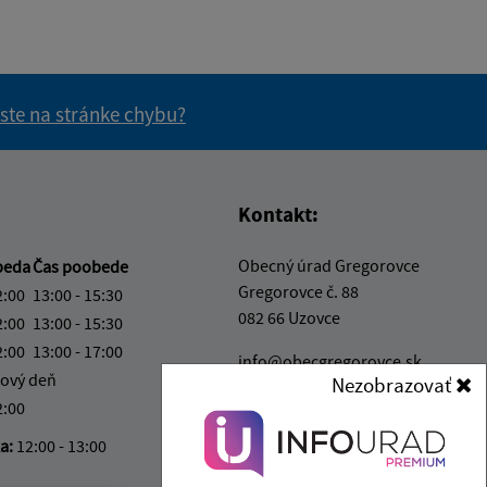
 ste na stránke chybu?
vás užitočné?
e pre vás užitočné?
Kontakt:
Obecný úrad Gregorovce
beda
Čas poobede
Gregorovce č. 88
2:00
13:00 - 15:30
082 66 Uzovce
2:00
13:00 - 15:30
2:00
13:00 - 17:00
info@obecgregorovce.sk
ový deň
Nezobrazovať
+421 911 028 880
2:00
IČO: 00327051
ka:
12:00 - 13:00