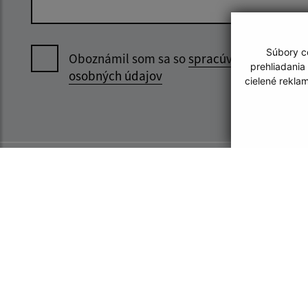
Súbory co
Oboznámil som sa so
spracúvaním
prehliadania
osobných údajov
cielené rekla