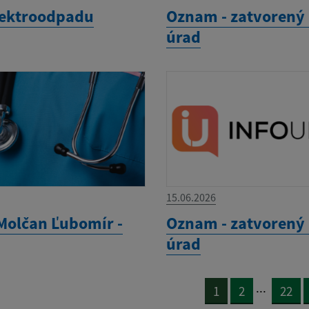
lektroodpadu
Oznam - zatvorený
úrad
15.06.2026
Molčan Ľubomír -
Oznam - zatvorený
úrad
...
1
2
22