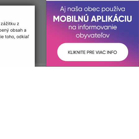
 zážitku z
obený obsah a
e toho, odkiaľ