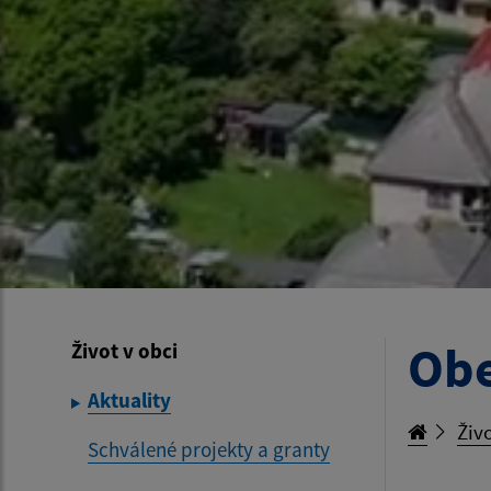
Obe
Život v obci
Aktuality
Živo
Schválené projekty a granty