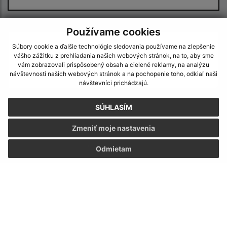
Text vašej správy (povinné)
Používame cookies
Súbory cookie a ďalšie technológie sledovania používame na zlepšenie
vášho zážitku z prehliadania našich webových stránok, na to, aby sme
vám zobrazovali prispôsobený obsah a cielené reklamy, na analýzu
návštevnosti našich webových stránok a na pochopenie toho, odkiaľ naši
návštevníci prichádzajú.
SÚHLASÍM
Oboznámil som sa so
spracúvaním osobných
údajov
Zmeniť moje nastavenia
Google reCaptcha Response
Odoslať správu
Odmietam
Úradné hodiny:
Deň
Čas doobeda
Čas poobede