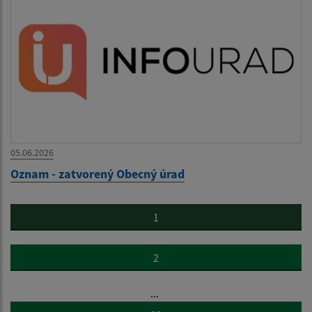
05.06.2026
Oznam - zatvorený Obecný úrad
1
2
...