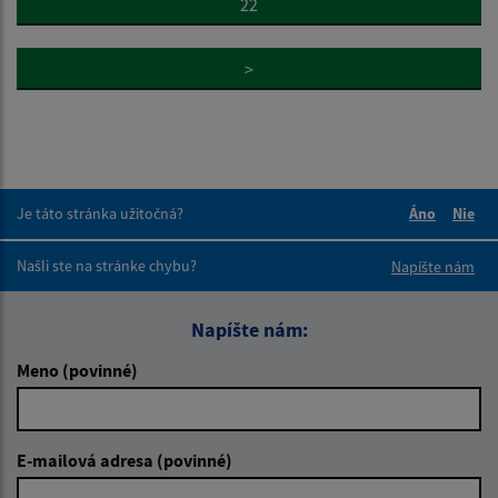
22
>
Je táto stránka užitočná?
Áno
Nie
Boli tieto 
Boli 
Našli ste na stránke chybu?
Napíšte nám
Napíšte nám:
Meno (povinné)
E-mailová adresa (povinné)