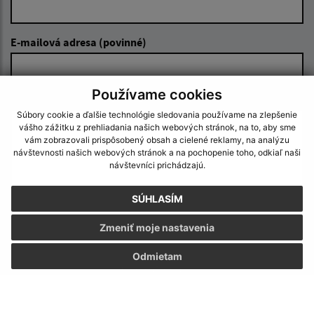
E-mailová adresa (povinné)
Používame cookies
Text vašej správy (povinné)
Súbory cookie a ďalšie technológie sledovania používame na zlepšenie
vášho zážitku z prehliadania našich webových stránok, na to, aby sme
vám zobrazovali prispôsobený obsah a cielené reklamy, na analýzu
návštevnosti našich webových stránok a na pochopenie toho, odkiaľ naši
návštevníci prichádzajú.
SÚHLASÍM
Oboznámil som sa so
spracúvaním osobných
Zmeniť moje nastavenia
údajov
Odmietam
Google reCaptcha Response
Odoslať správu