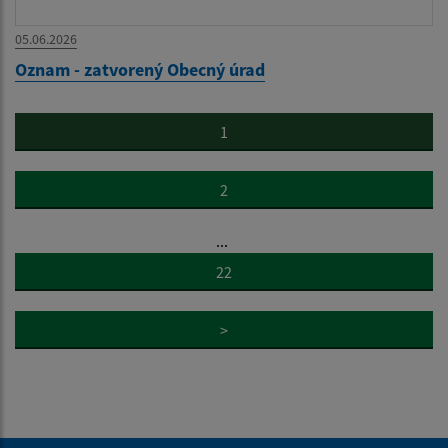
05.06.2026
Oznam - zatvorený Obecný úrad
1
2
...
22
>