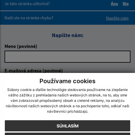
Je táto stránka užitočná?
Áno
Nie
Boli tieto 
Boli 
Našli ste na stránke chybu?
Napíšte nám
Napíšte nám:
Meno (povinné)
E-mailová adresa (povinné)
Používame cookies
Súbory cookie a ďalšie technológie sledovania používame na zlepšenie
Text vašej správy (povinné)
vášho zážitku z prehliadania našich webových stránok, na to, aby sme
vám zobrazovali prispôsobený obsah a cielené reklamy, na analýzu
návštevnosti našich webových stránok a na pochopenie toho, odkiaľ naši
návštevníci prichádzajú.
SÚHLASÍM