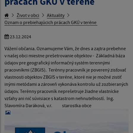
prácach GKÚ v teréne
Život v obci
Aktuality
Oznam o prebiehajúcich prácach GKÚ v teréne
23.12.2024
Vážení občania. Oznamujeme Vám, že dnes a zajtra prebehne
v našej obci miestne prešetrovanie objektov - Základná báza
údajov pre geografický informačný systém terennými
pracovníkmi (ZBGIS). Terénny pracovník je poverený zisťovať
vlastnosti objektov ZBGIS v teréne, ktoré nie je možné zistiť
inými metódami a zároveň vykonáva kontrolu už zozbieraných
údajov. Terénny pracovník neprešetruje žiadne vlastnícke
vzťahy ani nič súvisiace s katastrom nehnuteľností. Ing.
Slavomíra Daráková, v.r. starostka obce