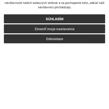
návštevnosti našich webových stránok a na pochopenie toho, odkiaľ naši
návštevníci prichádzajú.
E-mailová adresa (povinné)
SÚHLASÍM
Zmeniť moje nastavenia
Text vašej správy (povinné)
Odmietam
Oboznámil som sa so
spracúvaním osobných
údajov
Google reCaptcha Response
Odoslať správu