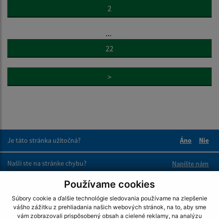
2
...
22
>
Je táto stránka užitočná?
Áno
Nie
Boli tieto 
Boli 
Našli ste na stránke chybu?
Napíšte nám
Používame cookies
Napíšte nám:
Súbory cookie a ďalšie technológie sledovania používame na zlepšenie
vášho zážitku z prehliadania našich webových stránok, na to, aby sme
Meno (povinné)
vám zobrazovali prispôsobený obsah a cielené reklamy, na analýzu