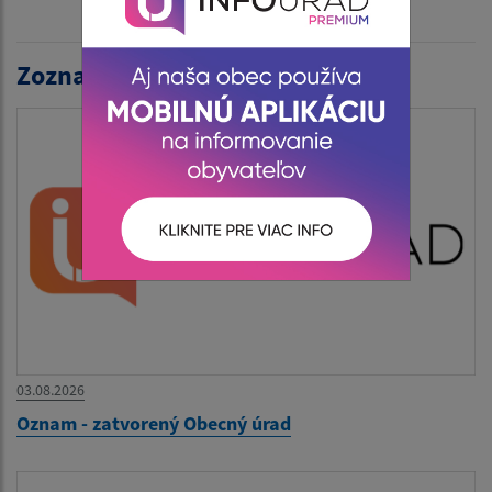
Zoznam aktualít:
03.08.2026
Oznam - zatvorený Obecný úrad