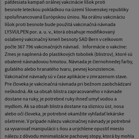
päťdesiata kampaň orálnej vakcinácie líšok proti
besnote leteckou pokládkou na území Slovenskej republiky
spolufinancovaná Európskou úniou. Na orálnu vakcináciu
líšok proti besnote bude použitá vakcinačná návnada
LYSVULPEN por. a. u. v., ktorá obsahuje modifikovaný
oslabený vakcinačný kmeň besnoty SAD Bern v celkovom
počte 367 796 vakcinačných návnad. Informácie o vakcíne:
Zmes je naplnená do plastikových toboliek (blistrov), ktoré sú
obalené návnadovou hmotou. Návnada je čiernohnedej farby,
guľatého alebo hranatého tvaru, pevnej konzistencie.
Vakcinačné návnady sú v čase aplikácie v zmrazenom stave.
Pre človeka je vakcinačná návnada pri bežnom zaobchádzaní
neškodná. Ak sa obsah blistra zapracovaného v návnade
dostane na ruky, je potrebné ruky ihneď umyť vodou a
mydlom. Ak sa obsah blistra dostane na sliznicu úst, nosa
alebo očí človeka, je potrebné okamžite vyhľadať lekárske
ošetrenie. V prípade nálezu vakcinačnej návnady je potrebné
sa vyvarovať manipulácii s ňou a urýchlene opustiť miesto
nálezu z dôvodu minimalizácie pachovej stopy, ktorá by mohla