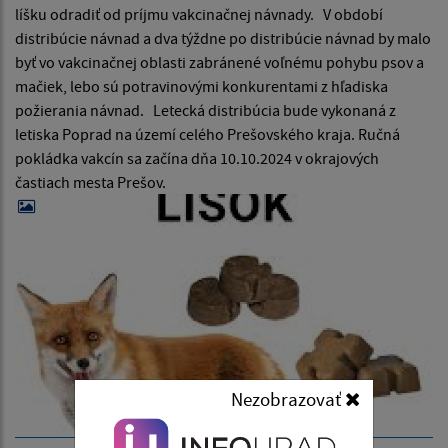
líšku odradiť od príjmu vakcinačnej návnady. V období
distribúcie návnad a dva týždne po distribúcie návnad by malo
byť vo vakcinačnej oblasti zabránené voľnému pohybu psov a
mačiek, lebo sú potravinovými konkurentami z hľadiska
požierania návnad. Letecká distribúcia bude vykonaná z
letiska Poprad na území celého Prešovského kraja. Ručná
pokládka vakcín sa začína dňa 10.10.2024 v okrajových
častiach mesta Prešov.
Nezobrazovať