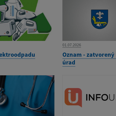
01.07.2026
lektroodpadu
Oznam - zatvorený
úrad