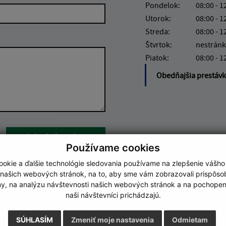
Pondelok:
08:00 - 1
Utorok:
08:00 - 1
Streda:
08:00 - 1
Štvrtok:
nestránk
Piatok:
08:00 - 1
Obedňajšia prestáv
Google reCaptcha Response
Odoslať správu
Používame cookies
okie a ďalšie technológie sledovania používame na zlepšenie vášho
 našich webových stránok, na to, aby sme vám zobrazovali prispôs
my, na analýzu návštevnosti našich webových stránok a na pochopeni
naši návštevníci prichádzajú.
SÚHLASÍM
Zmeniť moje nastavenia
Odmietam