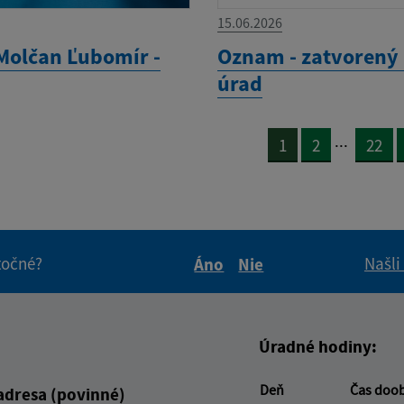
15.06.2026
Molčan Ľubomír -
Oznam - zatvorený
úrad
...
1
2
22
itočné?
Našli
Áno
Nie
Boli tieto informácie pre 
Boli tieto informáci
Úradné hodiny:
Deň
Čas doo
adresa (povinné)