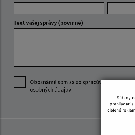
Text vašej správy (povinné)
Oboznámil som sa so
spracúvaním
osobných údajov
Súbory co
prehliadania
cielené rekla