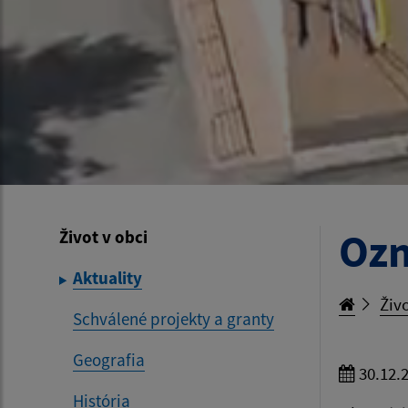
Ozn
Život v obci
Aktuality
Živo
Schválené projekty a granty
Geografia
30.12.
História