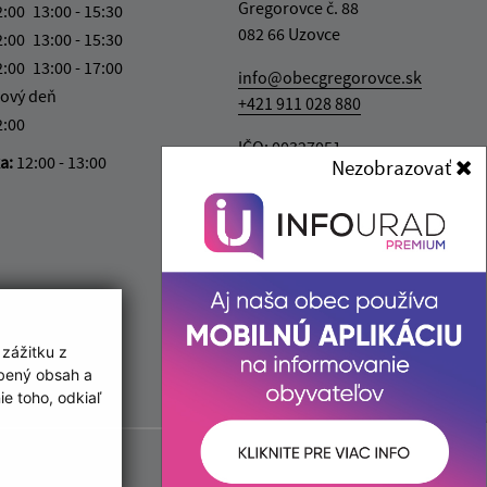
Gregorovce č. 88
2:00
13:00 - 15:30
082 66 Uzovce
2:00
13:00 - 15:30
2:00
13:00 - 17:00
info@obecgregorovce.sk
ový deň
+421 911 028 880
2:00
IČO: 00327051
ka:
12:00 - 13:00
Nezobrazovať
 zážitku z
obený obsah a
e toho, odkiaľ