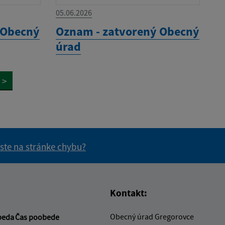
05.06.2026
 Obecný
Oznam - zatvorený Obecný
úrad
>
 ste na stránke chybu?
vás užitočné?
e pre vás užitočné?
Kontakt:
Obecný úrad Gregorovce
beda
Čas poobede