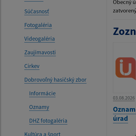
Obecný ú
zatvoren
Súčasnosť
Fotogaléria
Zozn
Videogaléria
Zaujímavosti
Cirkev
Dobrovoľný hasičský zbor
Informácie
03.08.2026
Oznamy
Oznam 
úrad
DHZ fotogaléria
Kultúra a šport