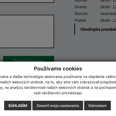
Streda:
08:00 - 1
Štvrtok:
nestránk
Piatok:
08:00 - 1
Obedňajšia prestáv
Google reCaptcha Response
Odoslať správu
Používame cookies
okie a ďalšie technológie sledovania používame na zlepšenie vášho
 našich webových stránok, na to, aby sme vám zobrazovali prispôs
my, na analýzu návštevnosti našich webových stránok a na pochopeni
naši návštevníci prichádzajú.
SÚHLASÍM
Zmeniť moje nastavenia
Odmietam