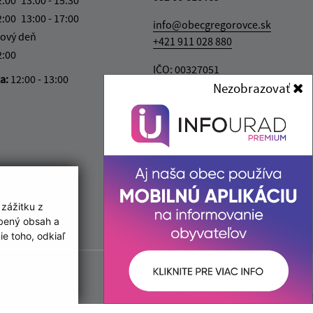
2:00
13:00 - 17:00
info@obecgregorovce.sk
ový deň
+421 911 028 880
2:00
IČO: 00327051
ka:
12:00 - 13:00
Nezobrazovať
 zážitku z
obený obsah a
e toho, odkiaľ