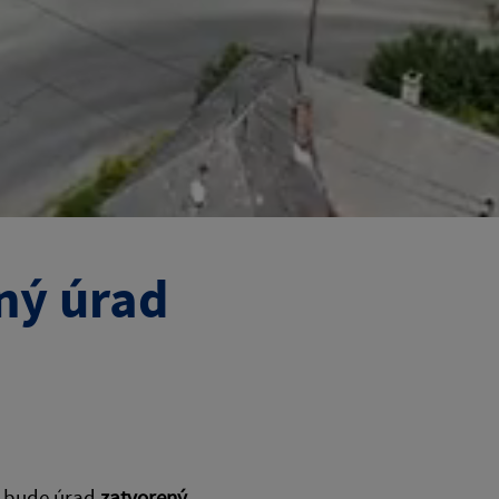
ný úrad
6 bude úrad
zatvorený.