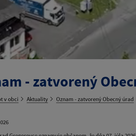
am - zatvorený Obec
t v obci
Aktuality
Oznam - zatvorený Obecný úrad
2026
rad Gregorovce oznamuje občanom, že dňa 07. júla 202