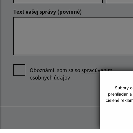
Text vašej správy (povinné)
Oboznámil som sa so
spracúvaním
osobných údajov
Súbory co
prehliadania
cielené rekla