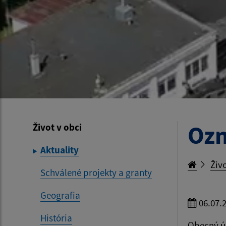
Ozn
Život v obci
Aktuality
Živo
Schválené projekty a granty
Geografia
06.07.
História
Obecný ú