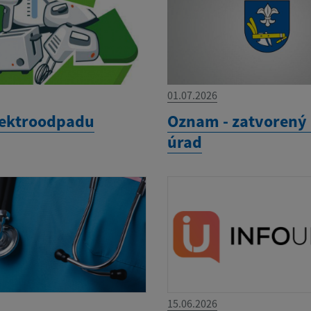
01.07.2026
lektroodpadu
Oznam - zatvorený
úrad
15.06.2026