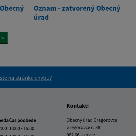
 Obecný
Oznam - zatvorený Obecný
úrad
>
 ste na stránke chybu?
vás užitočné?
e pre vás užitočné?
Kontakt:
Obecný úrad Gregorovce
beda
Čas poobede
Gregorovce č. 88
2:00
13:00 - 15:30
082 66 Uzovce
2:00
13:00 - 15:30