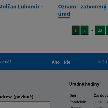
Molčan Ľubomír -
Oznam - zatvorený
úrad
...
1
2
22
itočné?
Našli
Áno
Nie
Boli tieto informácie pre 
Boli tieto informáci
Úradné hodiny:
Deň
Čas doo
adresa (povinné)
Pondelok:
08:00 - 1
Utorok:
08:00 - 1