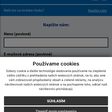
Boli tieto 
Boli 
Našli ste na stránke chybu?
Napíšte nám
Napíšte nám:
Meno (povinné)
E-mailová adresa (povinné)
Používame cookies
Súbory cookie a ďalšie technológie sledovania používame na zlepšenie
Text vašej správy (povinné)
vášho zážitku z prehliadania našich webových stránok, na to, aby sme
vám zobrazovali prispôsobený obsah a cielené reklamy, na analýzu
návštevnosti našich webových stránok a na pochopenie toho, odkiaľ naši
návštevníci prichádzajú.
SÚHLASÍM
Zmeniť moje nastavenia