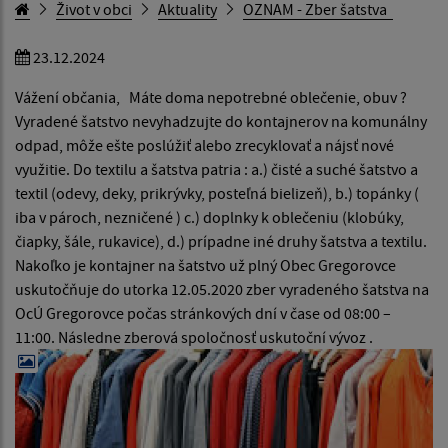
Život v obci
Aktuality
OZNAM - Zber šatstva
23.12.2024
Vážení občania, Máte doma nepotrebné oblečenie, obuv ?
Vyradené šatstvo nevyhadzujte do kontajnerov na komunálny
odpad, môže ešte poslúžiť alebo zrecyklovať a nájsť nové
využitie. Do textilu a šatstva patria : a.) čisté a suché šatstvo a
textil (odevy, deky, prikrývky, posteľná bielizeň), b.) topánky (
iba v pároch, nezničené ) c.) doplnky k oblečeniu (klobúky,
čiapky, šále, rukavice), d.) prípadne iné druhy šatstva a textilu.
Nakoľko je kontajner na šatstvo už plný Obec Gregorovce
uskutočňuje do utorka 12.05.2020 zber vyradeného šatstva na
OcÚ Gregorovce počas stránkových dní v čase od 08:00 –
11:00. Následne zberová spoločnosť uskutoční vývoz .