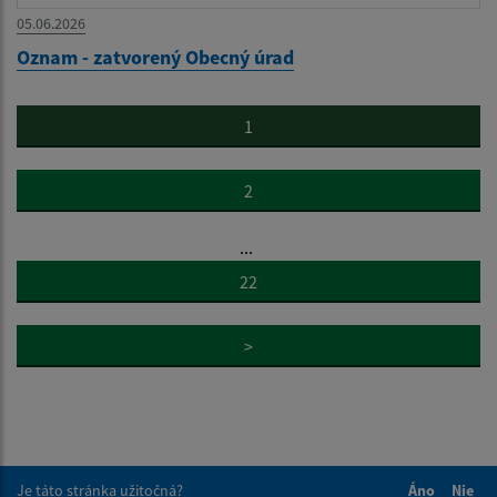
05.06.2026
Oznam - zatvorený Obecný úrad
1
2
...
22
>
Je táto stránka užitočná?
Áno
Nie