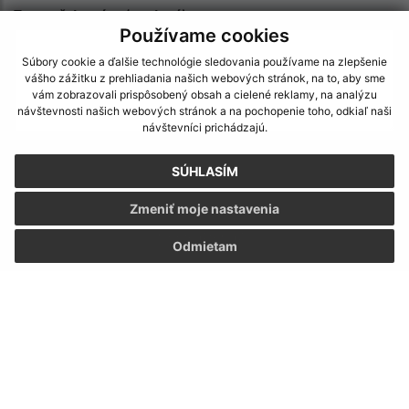
Text vašej správy (povinné)
Používame cookies
Súbory cookie a ďalšie technológie sledovania používame na zlepšenie
vášho zážitku z prehliadania našich webových stránok, na to, aby sme
vám zobrazovali prispôsobený obsah a cielené reklamy, na analýzu
návštevnosti našich webových stránok a na pochopenie toho, odkiaľ naši
návštevníci prichádzajú.
Oboznámil som sa so
spracúvaním osobných
SÚHLASÍM
údajov
Zmeniť moje nastavenia
Google reCaptcha Response
Odoslať správu
Odmietam
Úradné hodiny:
Deň
Čas doobeda
Čas poobede
Pondelok:
08:00 - 12:00
13:00 - 15:30
Utorok:
08:00 - 12:00
13:00 - 15:30