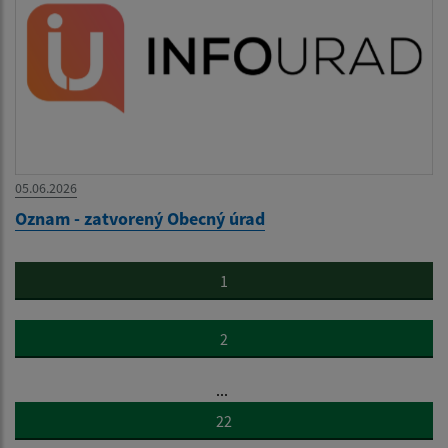
05.06.2026
Oznam - zatvorený Obecný úrad
1
2
...
22