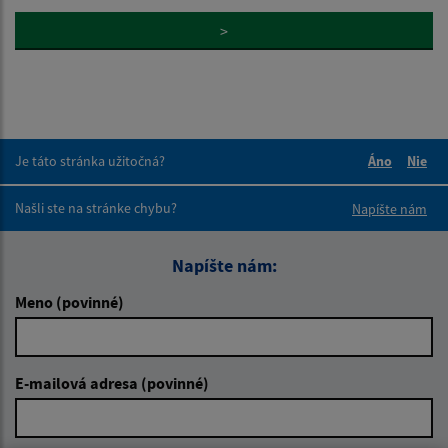
>
Je táto stránka užitočná?
Áno
Nie
Boli tieto 
Boli 
Našli ste na stránke chybu?
Napíšte nám
Napíšte nám:
Meno (povinné)
E-mailová adresa (povinné)