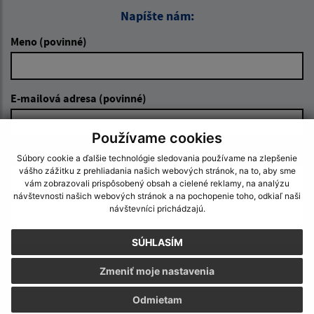
Napíšte nám:
Meno (povinné)
E-mailová adresa (povinné)
Používame cookies
Text vašej správy (povinné)
Súbory cookie a ďalšie technológie sledovania používame na zlepšenie
vášho zážitku z prehliadania našich webových stránok, na to, aby sme
vám zobrazovali prispôsobený obsah a cielené reklamy, na analýzu
návštevnosti našich webových stránok a na pochopenie toho, odkiaľ naši
návštevníci prichádzajú.
SÚHLASÍM
Zmeniť moje nastavenia
Oboznámil som sa so
spracúvaním osobných
údajov
Odmietam