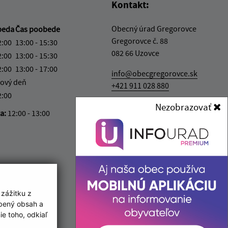
Kontakt:
Obecný úrad Gregorovce
beda
Čas poobede
Gregorovce č. 88
2:00
13:00 - 15:30
082 66 Uzovce
2:00
13:00 - 15:30
2:00
13:00 - 17:00
info@obecgregorovce.sk
ový deň
+421 911 028 880
2:00
IČO: 00327051
Nezobrazovať
ka:
12:00 - 13:00
 zážitku z
obený obsah a
e toho, odkiaľ