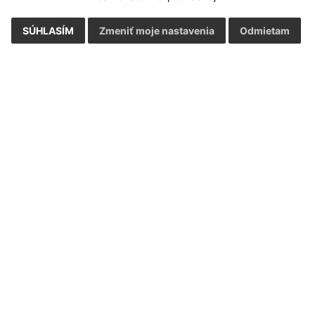
SÚHLASÍM
Zmeniť moje nastavenia
Odmietam
Rýchle odkazy:
Aktualiz
nku
Naša obec
03.08.2026 
História