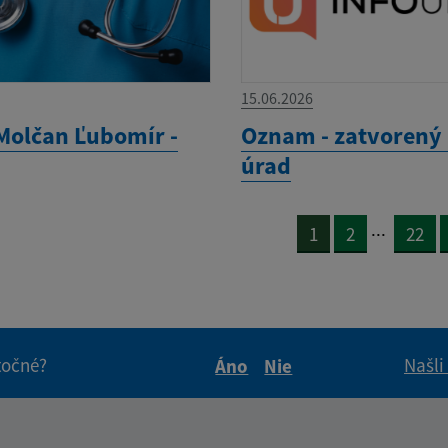
15.06.2026
Molčan Ľubomír -
Oznam - zatvorený
úrad
...
1
2
22
itočné?
Našli
Áno
Nie
Boli tieto informácie pre 
Boli tieto informáci