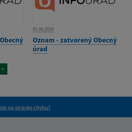
05.06.2026
 Obecný
Oznam - zatvorený Obecný
úrad
>
 ste na stránke chybu?
vás užitočné?
e pre vás užitočné?