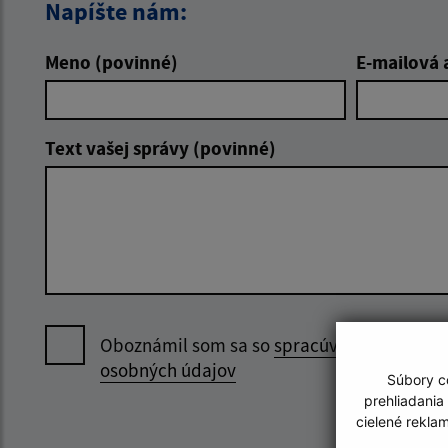
Napíšte nám:
Meno (povinné)
E-mailová 
Text vašej správy (povinné)
Oboznámil som sa so
spracúvaním
osobných údajov
Súbory co
prehliadania
cielené rekla