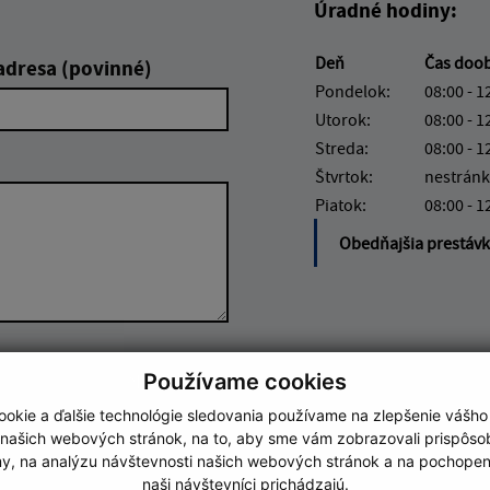
Úradné hodiny:
Deň
Čas doo
adresa (povinné)
Pondelok:
08:00 - 1
Utorok:
08:00 - 1
Streda:
08:00 - 1
Štvrtok:
nestránk
Piatok:
08:00 - 1
Obedňajšia prestáv
Google reCaptcha Response
Odoslať správu
Používame cookies
okie a ďalšie technológie sledovania používame na zlepšenie vášho
 našich webových stránok, na to, aby sme vám zobrazovali prispôs
my, na analýzu návštevnosti našich webových stránok a na pochopeni
naši návštevníci prichádzajú.