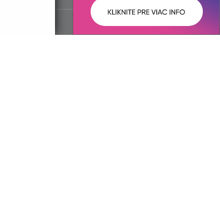
ované:
Správca obsahu:
22:02 hod.
Správca obsahu je Obec
Gregorovce.