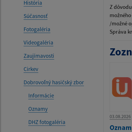
História
Z dôvodu 
možného z
Súčasnosť
/možné op
Fotogaléria
Správa k
Videogaléria
Zozn
Zaujímavosti
Cirkev
Dobrovoľný hasičský zbor
Informácie
Oznamy
03.08.2026
DHZ fotogaléria
Oznam 