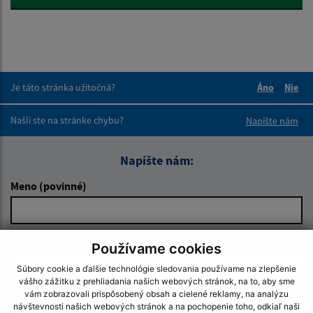
Je táto stránka užitočná?
Áno
Nie
Boli tieto 
Boli 
Našli ste na stránke chybu?
Napíšte nám
Napíšte nám:
Meno (povinné)
E-mailová adresa (povinné)
Používame cookies
Súbory cookie a ďalšie technológie sledovania používame na zlepšenie
vášho zážitku z prehliadania našich webových stránok, na to, aby sme
vám zobrazovali prispôsobený obsah a cielené reklamy, na analýzu
Text vašej správy (povinné)
návštevnosti našich webových stránok a na pochopenie toho, odkiaľ naši