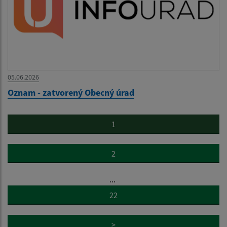
05.06.2026
Oznam - zatvorený Obecný úrad
1
2
...
22
>