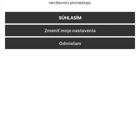
návštevníci prichádzajú.
SÚHLASÍM
Zmeniť moje nastavenia
Odmietam
Oboznámil som sa so
spracúvaním osobných
údajov
Google reCaptcha Response
Odoslať správu
Úradné hodiny:
Deň
Čas doobeda
Čas poobede
Pondelok:
08:00 - 12:00
13:00 - 15:30
Utorok:
08:00 - 12:00
13:00 - 15:30
Streda:
08:00 - 12:00
13:00 - 17:00