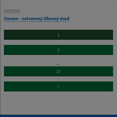
05.06.2026
Oznam - zatvorený Obecný úrad
1
2
...
22
>