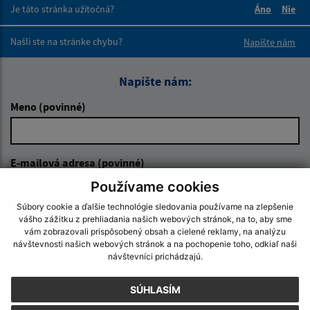
Je táto stránka užitočná?
Áno
Nie
Boli tieto 
Boli 
Našli ste na stránke chybu?
Napíšte nám
Napíšte nám:
Meno (povinné)
E-mailová adresa (povinné)
Používame cookies
Súbory cookie a ďalšie technológie sledovania používame na zlepšenie
Text vašej správy (povinné)
vášho zážitku z prehliadania našich webových stránok, na to, aby sme
vám zobrazovali prispôsobený obsah a cielené reklamy, na analýzu
návštevnosti našich webových stránok a na pochopenie toho, odkiaľ naši
návštevníci prichádzajú.
SÚHLASÍM