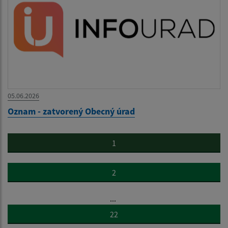
05.06.2026
Oznam - zatvorený Obecný úrad
1
2
...
22