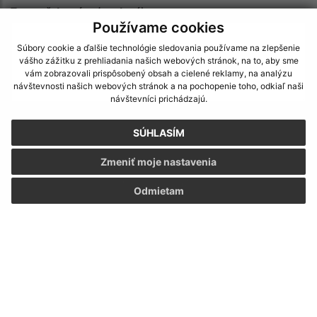
Text vašej správy (povinné)
Používame cookies
Súbory cookie a ďalšie technológie sledovania používame na zlepšenie
vášho zážitku z prehliadania našich webových stránok, na to, aby sme
vám zobrazovali prispôsobený obsah a cielené reklamy, na analýzu
návštevnosti našich webových stránok a na pochopenie toho, odkiaľ naši
návštevníci prichádzajú.
Oboznámil som sa so
spracúvaním osobných
SÚHLASÍM
údajov
Zmeniť moje nastavenia
Google reCaptcha Response
Odoslať správu
Odmietam
Úradné hodiny:
Deň
Čas doobeda
Čas poobede
Pondelok:
08:00 - 12:00
13:00 - 15:30
Utorok:
08:00 - 12:00
13:00 - 15:30