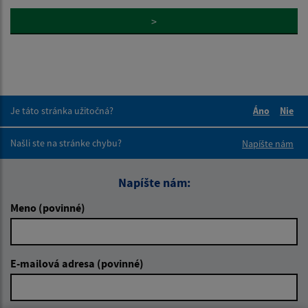
>
Je táto stránka užitočná?
Áno
Nie
Boli tieto 
Boli 
Našli ste na stránke chybu?
Napíšte nám
Napíšte nám:
Meno (povinné)
E-mailová adresa (povinné)