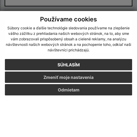
Text vašej správy (povinné)
Používame cookies
Súbory cookie a ďalšie technológie sledovania používame na zlepšenie
vášho zážitku z prehliadania našich webových stránok, na to, aby sme
vám zobrazovali prispôsobený obsah a cielené reklamy, na analýzu
návštevnosti našich webových stránok a na pochopenie toho, odkiaľ naši
návštevníci prichádzajú.
SÚHLASÍM
Oboznámil som sa so
spracúvaním osobných
údajov
Zmeniť moje nastavenia
Google reCaptcha Response
Odoslať správu
Odmietam
Úradné hodiny:
Deň
Čas doobeda
Čas poobede