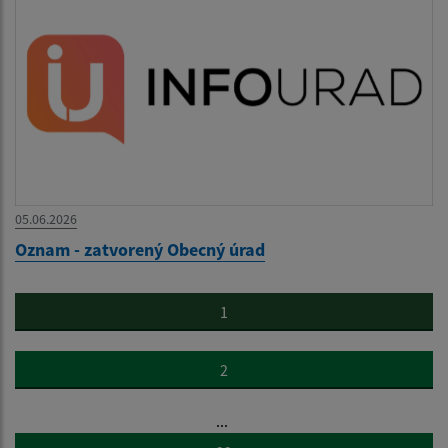
05.06.2026
Oznam - zatvorený Obecný úrad
1
2
...