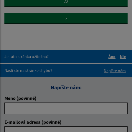
22
>
Je táto stránka užitočná?
Áno
Nie
Boli tieto 
Boli 
Našli ste na stránke chybu?
Napíšte nám
Napíšte nám:
Meno (povinné)
E-mailová adresa (povinné)