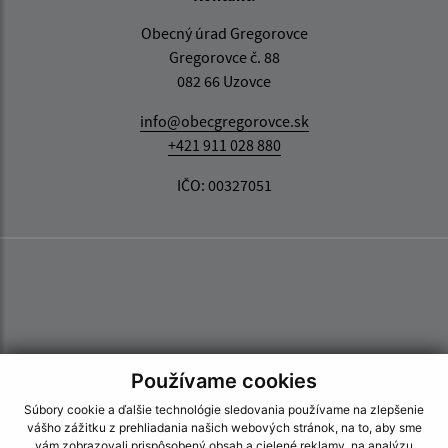
Obecný úrad Gregorovce
Gregorovce č. 88
082 66 Uzovce
info@obecgregorovce.sk
+421 911 028 880
IČO: 00327051
Používame cookies
Súbory cookie a ďalšie technológie sledovania používame na zlepšenie
vášho zážitku z prehliadania našich webových stránok, na to, aby sme
vám zobrazovali prispôsobený obsah a cielené reklamy, na analýzu