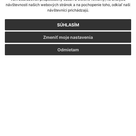
návštevnosti našich webových stránok a na pochopenie toho, odkiaľ naši
návštevníci prichádzajú.
SÚHLASÍM
Informácie o stránke:
Zmeniť moje nastavenia
Vyhlásenie o prístupnosti
Odmietam
Autorské práva
Ochrana osobných údajov
Navigácia:
Vytlačiť aktuálnu stránku
Mapa stránok
Cookies
Rýchle odkazy:
Naša obec
História
Fotogaléria