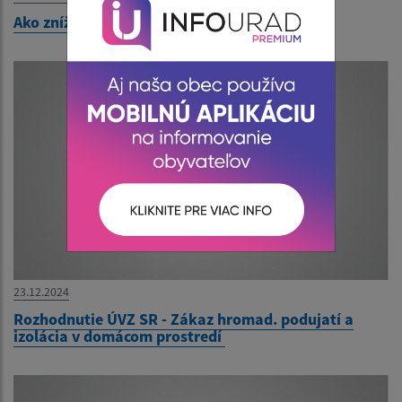
Ako znížiť riziko infekcie koronavírusom?
23.12.2024
Rozhodnutie ÚVZ SR - Zákaz hromad. podujatí a
izolácia v domácom prostredí