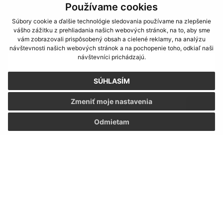
Používame cookies
Súbory cookie a ďalšie technológie sledovania používame na zlepšenie
Napíšte nám:
vášho zážitku z prehliadania našich webových stránok, na to, aby sme
vám zobrazovali prispôsobený obsah a cielené reklamy, na analýzu
Meno (povinné)
návštevnosti našich webových stránok a na pochopenie toho, odkiaľ naši
návštevníci prichádzajú.
SÚHLASÍM
E-mailová adresa (povinné)
Zmeniť moje nastavenia
Odmietam
Text vašej správy (povinné)
Oboznámil som sa so
spracúvaním osobných
údajov