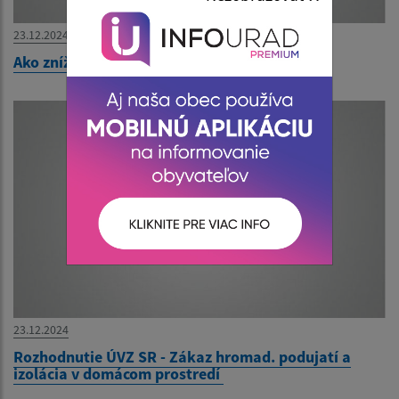
23.12.2024
Ako znížiť riziko infekcie koronavírusom?
23.12.2024
Rozhodnutie ÚVZ SR - Zákaz hromad. podujatí a
izolácia v domácom prostredí