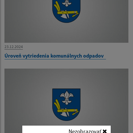
23.12.2024
Úroveň vytriedenia komunálnych odpadov
Nezobrazovať