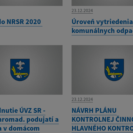
23.12.2024
do NRSR 2020
Úroveň vytriedeni
komunálnych odp
23.12.2024
nutie ÚVZ SR -
NÁVRH PLÁNU
hromad. podujatí a
KONTROLNEJ ČINN
ia v domácom
HLAVNÉHO KONTR