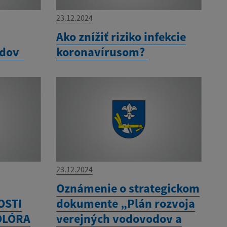
23.12.2024
a
Ako znížiť riziko infekcie
adov
koronavírusom?
23.12.2024
Oznámenie o strategickom
OSTI
dokumente „Plán rozvoja
OLÓRA
verejných vodovodov a