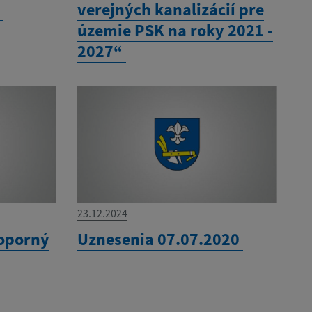
0
verejných kanalizácií pre
územie PSK na roky 2021 -
2027“
23.12.2024
 oporný
Uznesenia 07.07.2020