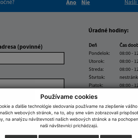
itočné?
Našli
Áno
Nie
Boli tieto informácie pre 
Boli tieto informáci
Úradné hodiny:
Deň
Čas doo
adresa (povinné)
Pondelok:
08:00 - 1
Utorok:
08:00 - 1
Streda:
08:00 - 1
Štvrtok:
nestránk
Piatok:
08:00 - 1
Obedňajšia prestáv
Používame cookies
okie a ďalšie technológie sledovania používame na zlepšenie vášho
 našich webových stránok, na to, aby sme vám zobrazovali prispôs
my, na analýzu návštevnosti našich webových stránok a na pochopeni
naši návštevníci prichádzajú.
Google reCaptcha Response
Odoslať správu