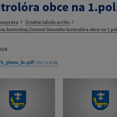
trolóra obce na 1.po
ospráva
Úradná tabuľa archív
nu kontrolnej činnosti hlavného kontrolóra obce na 1.po
2024
rh_planu_kc.pdf
| PDF | 0.12 Mb