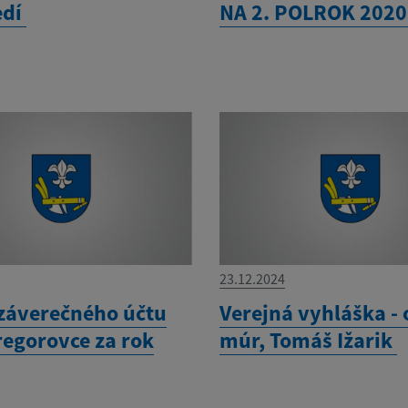
edí
NA 2. POLROK 202
23.12.2024
záverečného účtu
Verejná vyhláška -
regorovce za rok
múr, Tomáš Ižarik