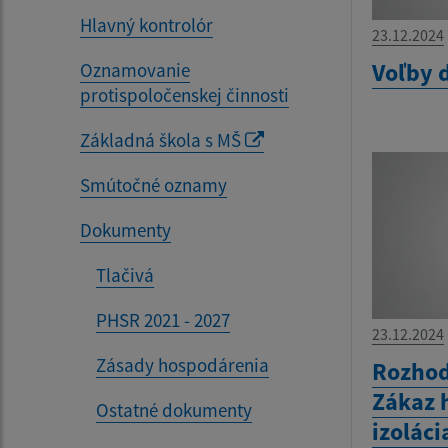
Hlavný kontrolór
23.12.2024
Voľby 
Oznamovanie
protispoločenskej činnosti
Základná škola s MŠ
Smútočné oznamy
Dokumenty
Tlačivá
PHSR 2021 - 2027
23.12.2024
Zásady hospodárenia
Rozhod
Zákaz 
Ostatné dokumenty
izolác