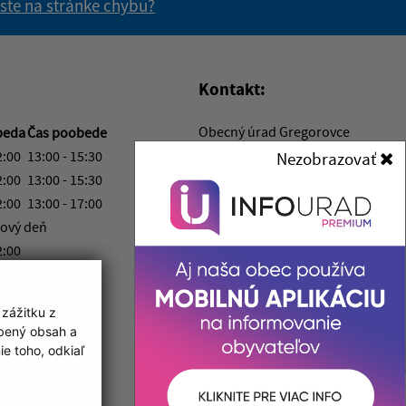
 ste na stránke chybu?
vás užitočné?
e pre vás užitočné?
Kontakt:
Obecný úrad Gregorovce
beda
Čas poobede
Gregorovce č. 88
2:00
13:00 - 15:30
Nezobrazovať
082 66 Uzovce
2:00
13:00 - 15:30
2:00
13:00 - 17:00
info@obecgregorovce.sk
ový deň
+421 911 028 880
2:00
IČO: 00327051
ka:
12:00 - 13:00
 zážitku z
obený obsah a
e toho, odkiaľ