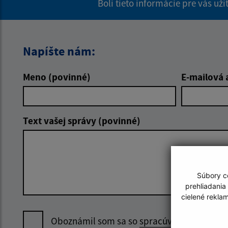
Boli tieto informácie pre vás už
Napíšte nám:
Meno (povinné)
E-mailová 
Text vašej správy (povinné)
Súbory co
prehliadania
cielené rekla
Oboznámil som sa so
spracúvaním