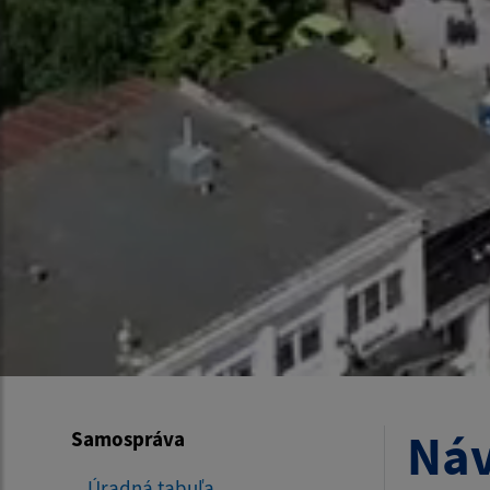
Náv
Samospráva
Úradná tabuľa