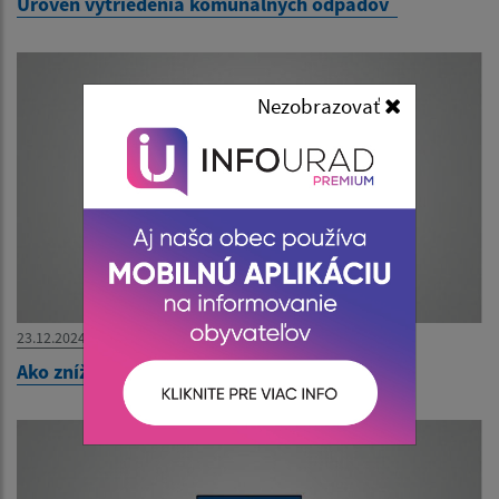
Úroveň vytriedenia komunálnych odpadov
Nezobrazovať
23.12.2024
Ako znížiť riziko infekcie koronavírusom?