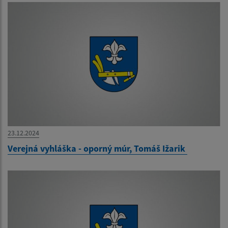
23.12.2024
Verejná vyhláška - oporný múr, Tomáš Ižarik