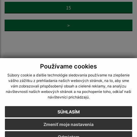
15
>
Je táto stránka užitočná?
Áno
Nie
Používame cookies
Boli tieto 
Boli 
Súbory cookie a ďalšie technológie sledovania používame na zlepšenie
Našli ste na stránke chybu?
Napíšte nám
vášho zážitku z prehliadania našich webových stránok, na to, aby sme
vám zobrazovali prispôsobený obsah a cielené reklamy, na analýzu
návštevnosti našich webových stránok a na pochopenie toho, odkiaľ naši
Napíšte nám:
návštevníci prichádzajú.
Meno (povinné)
SÚHLASÍM
Zmeniť moje nastavenia
E-mailová adresa (povinné)
Odmietam