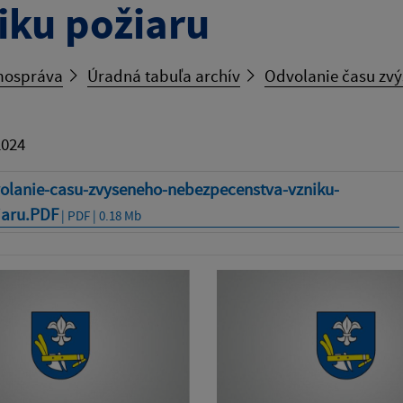
iku požiaru
ospráva
Úradná tabuľa archív
Odvolanie času zv
2024
olanie-casu-zvyseneho-nebezpecenstva-vzniku-
iaru.PDF
| PDF | 0.18 Mb