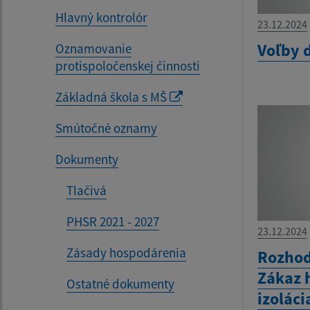
Hlavný kontrolór
23.12.2024
Voľby 
Oznamovanie
protispoločenskej činnosti
Základná škola s MŠ
Smútočné oznamy
Dokumenty
Tlačivá
PHSR 2021 - 2027
23.12.2024
Zásady hospodárenia
Rozhod
Zákaz 
Ostatné dokumenty
izolác