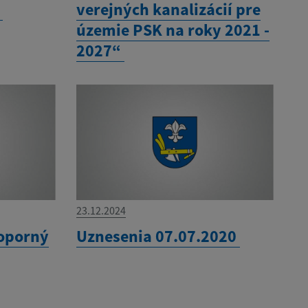
0
verejných kanalizácií pre
územie PSK na roky 2021 -
2027“
23.12.2024
 oporný
Uznesenia 07.07.2020