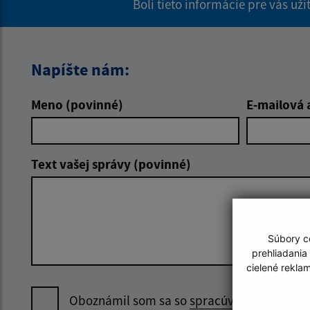
Boli tieto informácie pre vás už
Napíšte nám:
Meno (povinné)
E-mailová 
Text vašej správy (povinné)
Súbory co
prehliadania
cielené rekla
Oboznámil som sa so
spracúvaním