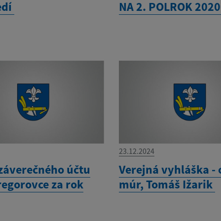
edí
NA 2. POLROK 202
23.12.2024
záverečného účtu
Verejná vyhláška -
regorovce za rok
múr, Tomáš Ižarik