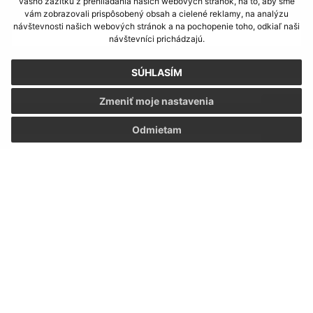
vášho zážitku z prehliadania našich webových stránok, na to, aby sme
Meno (povinné)
vám zobrazovali prispôsobený obsah a cielené reklamy, na analýzu
návštevnosti našich webových stránok a na pochopenie toho, odkiaľ naši
návštevníci prichádzajú.
E-mailová adresa (povinné)
SÚHLASÍM
Zmeniť moje nastavenia
Text vašej správy (povinné)
Odmietam
Oboznámil som sa so
spracúvaním osobných
údajov
Google reCaptcha Response
Odoslať správu