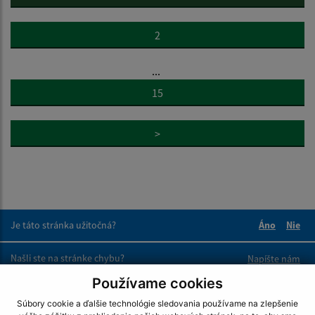
2
...
15
>
Je táto stránka užitočná?
Áno
Nie
Boli tieto 
Boli 
Našli ste na stránke chybu?
Napíšte nám
Používame cookies
Napíšte nám:
Súbory cookie a ďalšie technológie sledovania používame na zlepšenie