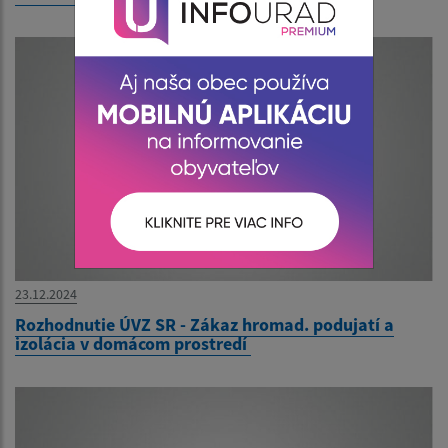
23.12.2024
Rozhodnutie ÚVZ SR - Zákaz hromad. podujatí a
izolácia v domácom prostredí