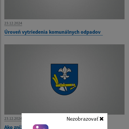
23.12.2024
Úroveň vytriedenia komunálnych odpadov
Nezobrazovať
23.12.2024
Ako znížiť riziko infekcie koronavírusom?