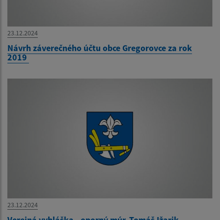
23.12.2024
Návrh záverečného účtu obce Gregorovce za rok
2019
23.12.2024
Verejná vyhláška - oporný múr, Tomáš Ižarik