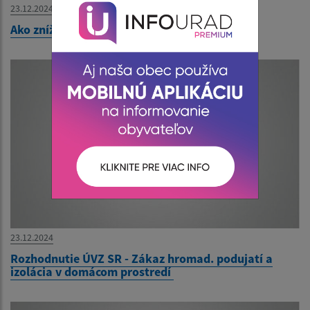
23.12.2024
Ako znížiť riziko infekcie koronavírusom?
23.12.2024
Rozhodnutie ÚVZ SR - Zákaz hromad. podujatí a
izolácia v domácom prostredí