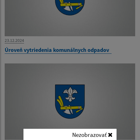
23.12.2024
Úroveň vytriedenia komunálnych odpadov
Nezobrazovať