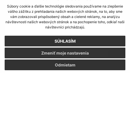
Súbory cookie a ďalšie technológie sledovania používame na zlepšenie
Napíšte nám:
vášho zážitku z prehliadania našich webových stránok, na to, aby sme
vám zobrazovali prispôsobený obsah a cielené reklamy, na analýzu
Meno (povinné)
návštevnosti našich webových stránok a na pochopenie toho, odkiaľ naši
návštevníci prichádzajú.
SÚHLASÍM
E-mailová adresa (povinné)
Zmeniť moje nastavenia
Text vašej správy (povinné)
Odmietam
Oboznámil som sa so
spracúvaním osobných
údajov