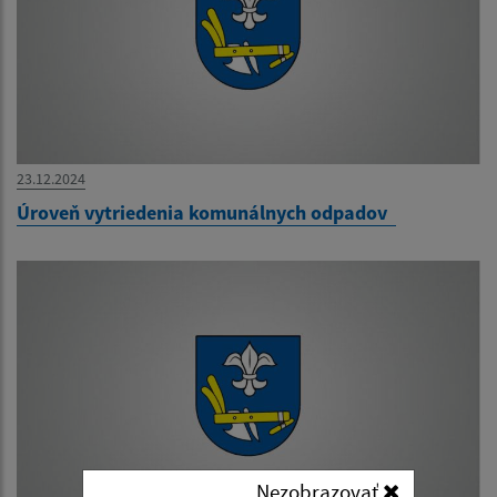
23.12.2024
Úroveň vytriedenia komunálnych odpadov
Nezobrazovať