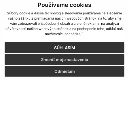
Napíšte nám
Používame cookies
Súbory cookie a ďalšie technológie sledovania používame na zlepšenie
Napíšte nám:
vášho zážitku z prehliadania našich webových stránok, na to, aby sme
vám zobrazovali prispôsobený obsah a cielené reklamy, na analýzu
Meno (povinné)
návštevnosti našich webových stránok a na pochopenie toho, odkiaľ naši
návštevníci prichádzajú.
SÚHLASÍM
E-mailová adresa (povinné)
Zmeniť moje nastavenia
Odmietam
Text vašej správy (povinné)
Oboznámil som sa so
spracúvaním osobných
údajov