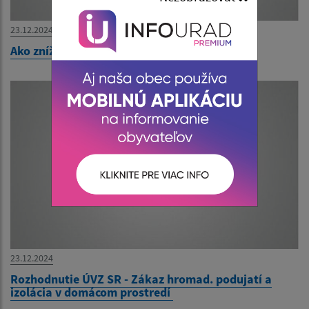
23.12.2024
Ako znížiť riziko infekcie koronavírusom?
23.12.2024
Rozhodnutie ÚVZ SR - Zákaz hromad. podujatí a
izolácia v domácom prostredí