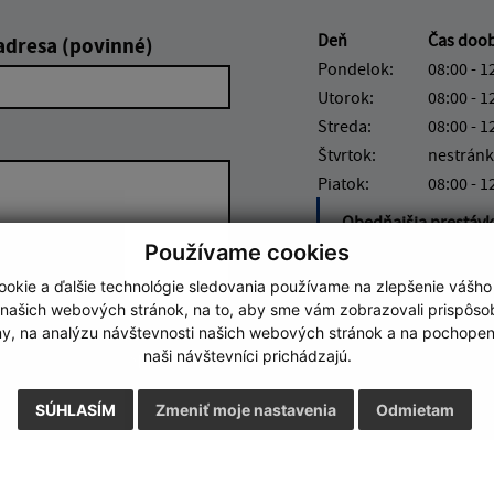
Deň
Čas doo
adresa (povinné)
Pondelok:
08:00 - 1
Utorok:
08:00 - 1
Streda:
08:00 - 1
Štvrtok:
nestránk
Piatok:
08:00 - 1
Obedňajšia prestáv
Používame cookies
okie a ďalšie technológie sledovania používame na zlepšenie vášho
 našich webových stránok, na to, aby sme vám zobrazovali prispôs
my, na analýzu návštevnosti našich webových stránok a na pochopeni
Google reCaptcha Response
Odoslať správu
naši návštevníci prichádzajú.
SÚHLASÍM
Zmeniť moje nastavenia
Odmietam