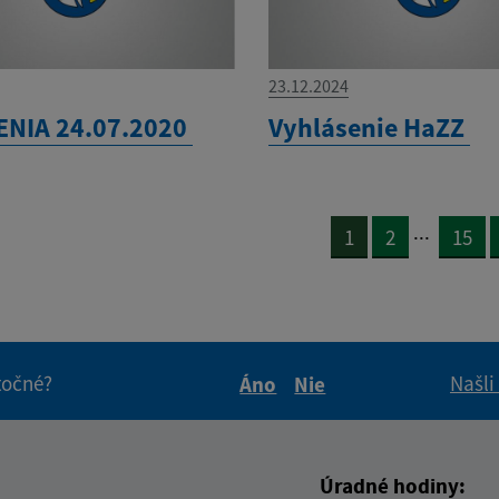
23.12.2024
NIA 24.07.2020
Vyhlásenie HaZZ
...
1
2
15
itočné?
Našli
Áno
Nie
Boli tieto informácie pre 
Boli tieto informáci
Úradné hodiny: