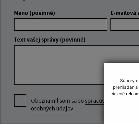
Meno (povinné)
E-mailová 
Text vašej správy (povinné)
Súbory co
prehliadania
cielené rekla
Oboznámil som sa so
spracúvaním
osobných údajov