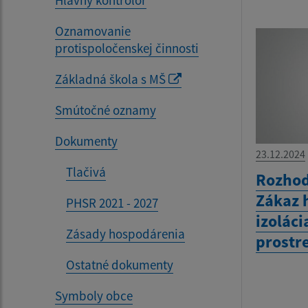
Oznamovanie
protispoločenskej činnosti
Základná škola s MŠ
Smútočné oznamy
Dokumenty
23.12.2024
Tlačivá
Rozhod
Zákaz 
PHSR 2021 - 2027
izolác
Zásady hospodárenia
prostr
Ostatné dokumenty
Symboly obce