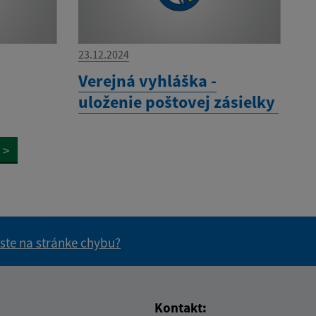
23.12.2024
Verejná vyhláška -
uloženie poštovej zásielky
>
 ste na stránke chybu?
vás užitočné?
e pre vás užitočné?
Kontakt: