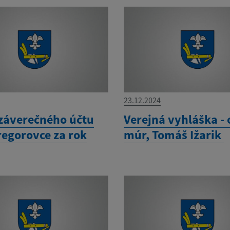
23.12.2024
záverečného účtu
Verejná vyhláška -
regorovce za rok
múr, Tomáš Ižarik