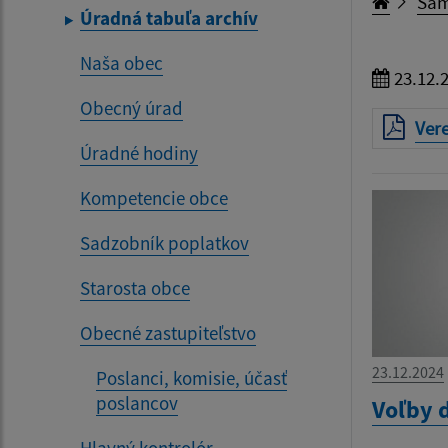
Sam
Úradná tabuľa archív
Naša obec
23.12.
Obecný úrad
Ver
Úradné hodiny
Kompetencie obce
Sadzobník poplatkov
Starosta obce
Obecné zastupiteľstvo
23.12.2024
Poslanci, komisie, účasť
poslancov
Voľby 
Hlavný kontrolór