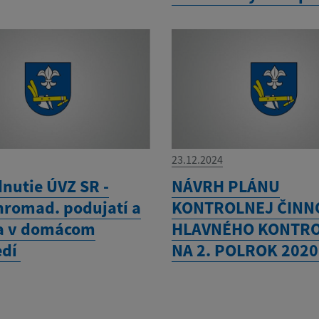
23.12.2024
nutie ÚVZ SR -
NÁVRH PLÁNU
hromad. podujatí a
KONTROLNEJ ČINN
ia v domácom
HLAVNÉHO KONTR
edí
NA 2. POLROK 202