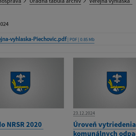
ospráva
Úradná tabuľa archív
Verejná vyhláška
2024
ejna-vyhlaska-Piechovic.pdf
| PDF | 0.85 Mb
23.12.2024
do NRSR 2020
Úroveň vytriedeni
komunálnych odp