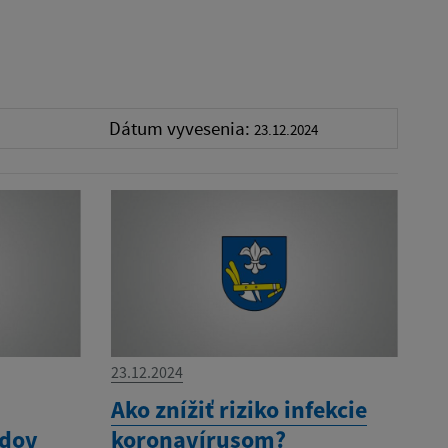
Dátum vyvesenia:
23.12.2024
23.12.2024
a
Ako znížiť riziko infekcie
adov
koronavírusom?