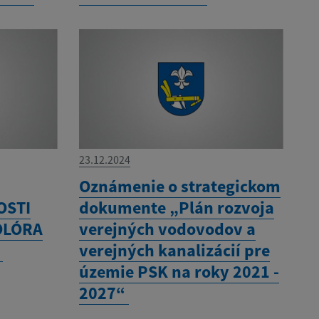
23.12.2024
Oznámenie o strategickom
OSTI
dokumente „Plán rozvoja
OLÓRA
verejných vodovodov a
0
verejných kanalizácií pre
územie PSK na roky 2021 -
2027“