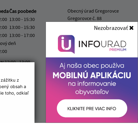
Obecný úrad Gregorovce
beda
Čas poobede
Gregorovce č. 88
2:00
13:00 - 15:30
082 66 Uzovce
2:00
13:00 - 15:30
Nezobrazovať
2:00
13:00 - 17:00
info@obecgregorovce.sk
ový deň
+421 911 028 880
2:00
IČO: 00327051
ka:
12:00 - 13:00
 zážitku z
obený obsah a
e toho, odkiaľ