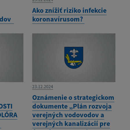
a
Ako znížiť riziko infekcie
adov
koronavírusom?
23.12.2024
Oznámenie o strategickom
OSTI
dokumente „Plán rozvoja
OLÓRA
verejných vodovodov a
0
verejných kanalizácií pre