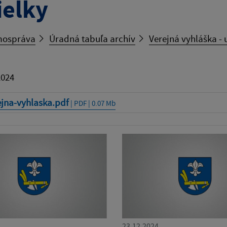
ielky
ospráva
Úradná tabuľa archív
Verejná vyhláška - 
2024
ejna-vyhlaska.pdf
| PDF | 0.07 Mb
23.12.2024