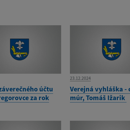
23.12.2024
záverečného účtu
Verejná vyhláška -
regorovce za rok
múr, Tomáš Ižarik