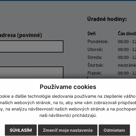
Úradné hodiny:
Deň
Čas doo
adresa (povinné)
Pondelok:
08:00 - 1
Utorok:
08:00 - 1
Streda:
08:00 - 1
Štvrtok:
nestránk
Piatok:
08:00 - 1
Obedňajšia prestáv
Používame cookies
okie a ďalšie technológie sledovania používame na zlepšenie vášho
 našich webových stránok, na to, aby sme vám zobrazovali prispôs
my, na analýzu návštevnosti našich webových stránok a na pochopeni
naši návštevníci prichádzajú.
Google reCaptcha Response
Odoslať správu
SÚHLASÍM
Zmeniť moje nastavenia
Odmietam