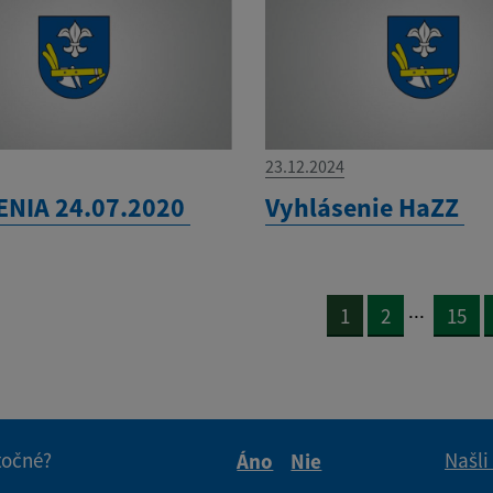
23.12.2024
NIA 24.07.2020
Vyhlásenie HaZZ
...
1
2
15
itočné?
Našli
Áno
Nie
Boli tieto informácie pre 
Boli tieto informáci