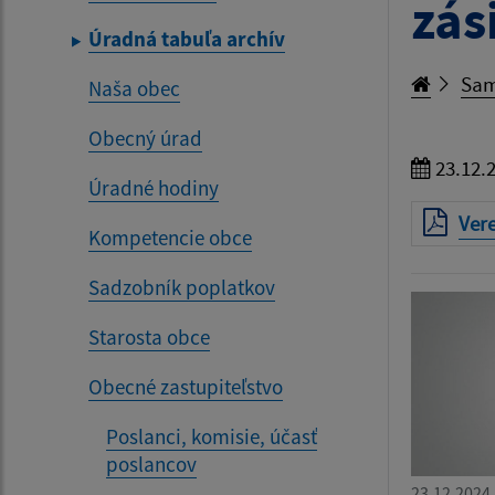
zás
Úradná tabuľa archív
Sam
Naša obec
Obecný úrad
23.12.
Úradné hodiny
Ver
Kompetencie obce
Sadzobník poplatkov
Starosta obce
Obecné zastupiteľstvo
Poslanci, komisie, účasť
poslancov
23.12.2024