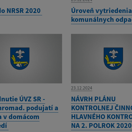
do NRSR 2020
Úroveň vytriedeni
komunálnych odp
23.12.2024
nutie ÚVZ SR -
NÁVRH PLÁNU
hromad. podujatí a
KONTROLNEJ ČINN
ia v domácom
HLAVNÉHO KONTR
edí
NA 2. POLROK 202