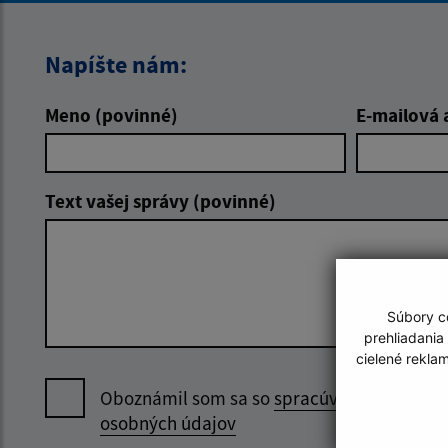
Napíšte nám:
Meno (povinné)
E-mailová 
Text vašej správy (povinné)
Súbory co
prehliadania
cielené rekla
Oboznámil som sa so
spracúvaním
osobných údajov