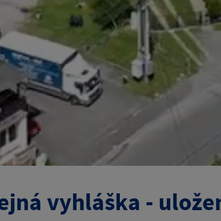
ejná vyhláška - ulože