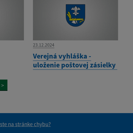
23.12.2024
Verejná vyhláška -
uloženie poštovej zásielky
>
 ste na stránke chybu?
vás užitočné?
e pre vás užitočné?