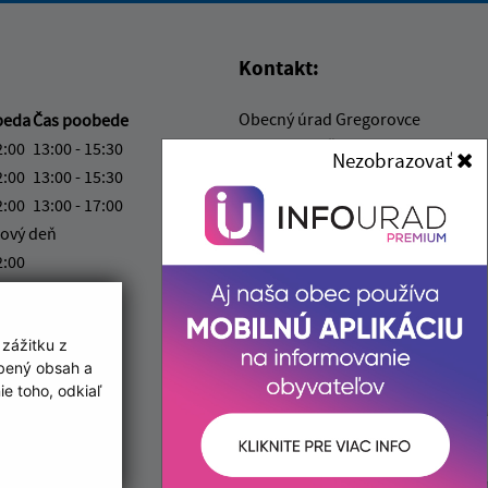
Kontakt:
Obecný úrad Gregorovce
beda
Čas poobede
Gregorovce č. 88
2:00
13:00 - 15:30
Nezobrazovať
082 66 Uzovce
2:00
13:00 - 15:30
2:00
13:00 - 17:00
info@obecgregorovce.sk
ový deň
+421 911 028 880
2:00
IČO: 00327051
ka:
12:00 - 13:00
 zážitku z
obený obsah a
e toho, odkiaľ