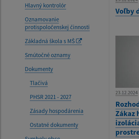
Hlavný kontrolór
Voľby 
Oznamovanie
protispoločenskej činnosti
Základná škola s MŠ
Smútočné oznamy
Dokumenty
Tlačivá
23.12.2024
PHSR 2021 - 2027
Rozhod
Zásady hospodárenia
Zákaz 
izolác
Ostatné dokumenty
prostr
Symboly obce