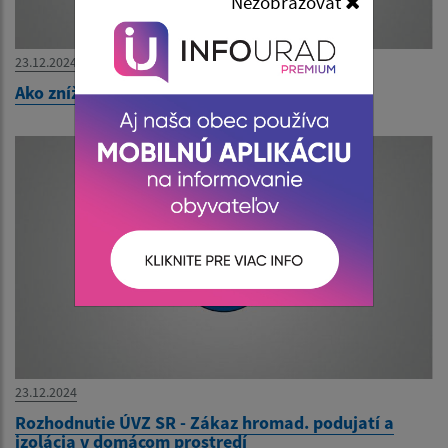
Nezobrazovať
23.12.2024
Ako znížiť riziko infekcie koronavírusom?
23.12.2024
Rozhodnutie ÚVZ SR - Zákaz hromad. podujatí a
izolácia v domácom prostredí