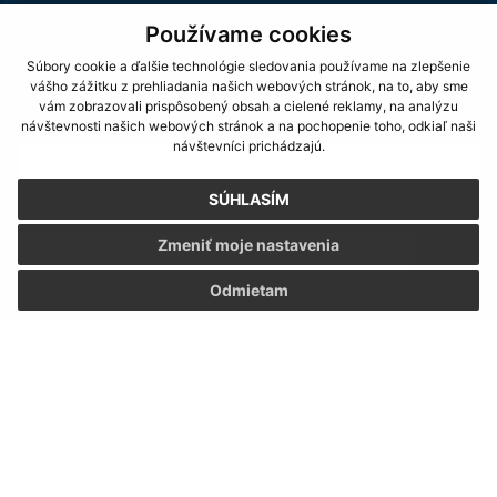
Našli ste na stránke chybu?
Napíšte nám
Používame cookies
Súbory cookie a ďalšie technológie sledovania používame na zlepšenie
Napíšte nám:
vášho zážitku z prehliadania našich webových stránok, na to, aby sme
vám zobrazovali prispôsobený obsah a cielené reklamy, na analýzu
Meno (povinné)
návštevnosti našich webových stránok a na pochopenie toho, odkiaľ naši
návštevníci prichádzajú.
SÚHLASÍM
E-mailová adresa (povinné)
Zmeniť moje nastavenia
Odmietam
Text vašej správy (povinné)
Oboznámil som sa so
spracúvaním osobných