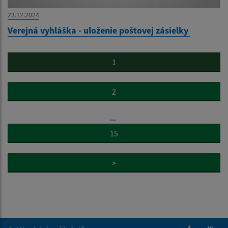
23.12.2024
Verejná vyhláška - uloženie poštovej zásielky
1
2
...
15
>