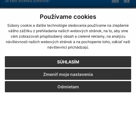
Je táto stránka užitočná?
Áno
Nie
Boli tieto 
Boli 
Našli ste na stránke chybu?
Napíšte nám
Používame cookies
Súbory cookie a ďalšie technológie sledovania používame na zlepšenie
vášho zážitku z prehliadania našich webových stránok, na to, aby sme
Napíšte nám:
vám zobrazovali prispôsobený obsah a cielené reklamy, na analýzu
návštevnosti našich webových stránok a na pochopenie toho, odkiaľ naši
Meno (povinné)
návštevníci prichádzajú.
SÚHLASÍM
E-mailová adresa (povinné)
Zmeniť moje nastavenia
Odmietam
Text vašej správy (povinné)